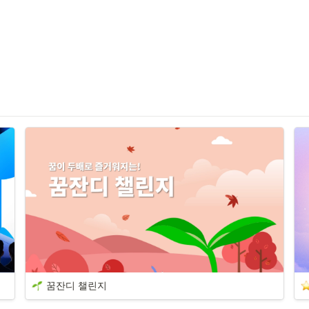
꿈잔디 챌린지