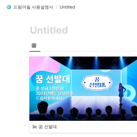
드림어필 사용설명서
/
Untitled
꿈 선발대