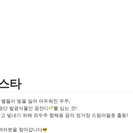
스타
 별들이 빛을 잃어 어두워진 우주, 

첨단 발광식물인 꿈잔디
를 심는 것!

 찾고 빛내기 위해 외우주 항해용 꿈의 정거장 드림어필호 출동!

 여러분을 찾아갑니다