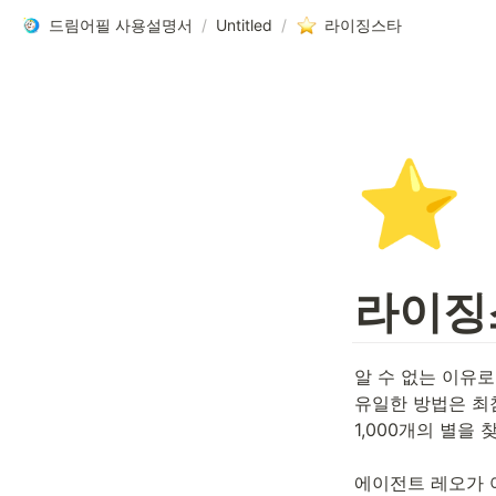
드림어필 사용설명서
/
Untitled
/
라이징스타
⭐
라이징
알 수 없는 이유로
유일한 방법은 최
1,000개의 별을
에이전트 레오가